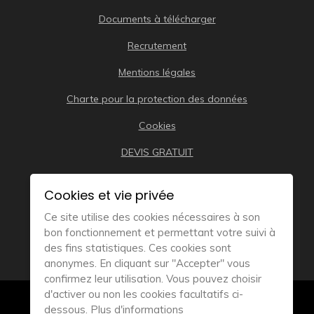
Documents à télécharger
Recrutement
Mentions légales
Charte pour la protection des données
Cookies
DEVIS GRATUIT
Cookies et vie privée
Ce site utilise des cookies nécessaires à son
bon fonctionnement et permettant votre suivi à
des fins statistiques. Ces cookies sont
anonymes. En cliquant sur "Accepter" vous
confirmez leur utilisation. Vous pouvez choisir
d'activer ou non les cookies facultatifs ci-
© 2019
Remorque Bateau Distribution – Tous droits
dessous.
Plus d'informations