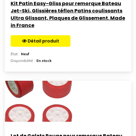
Kit Patin Easy-Gliss pour remorque Bateau
Jet-Ski, Glissières téflon Patins coulissants
Ultra Glissant, Plaques de Glissement. Made
in France
Détail produit
Aller sur la page
État :
Neuf
Disponibilité :
En stock
Lot de Galets Rouge pour remorque Bateau