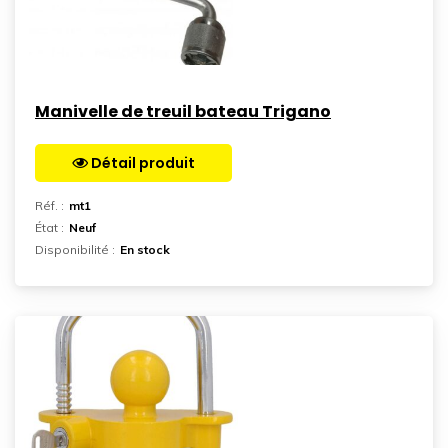
Manivelle de treuil bateau Trigano
Détail produit
Aller sur la page
Réf. :
mt1
État :
Neuf
Disponibilité :
En stock