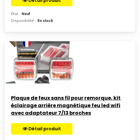
Détail produit
Aller sur la page
État :
Neuf
Disponibilité :
En stock
Plaque de feux sans fil pour remorque, kit
éclairage arrière magnétique feu led wifi
avec adaptateur 7/13 broches
Détail produit
Aller sur la page