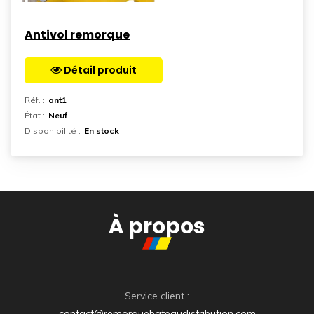
Antivol remorque
Détail produit
Aller sur la page
Réf. :
ant1
État :
Neuf
Disponibilité :
En stock
À propos
Service client :
contact@remorquebateaudistribution.com