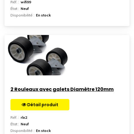
Réf. :
wifi99
État :
Neuf
Disponibilité :
En stock
2 Rouleaux avec galets Diamètre 120mm
Détail produit
Aller sur la page
Réf. :
rlx2
État :
Neuf
Disponibilité :
En stock