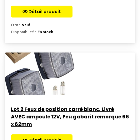
Détail produit
Aller sur la page
État :
Neuf
Disponibilité :
En stock
Lot 2 Feux de position carré blanc, Livré
AVEC ampoule 12V, Feu gabarit remorque 66
x 62mm