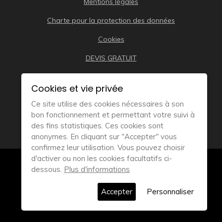
Mentions légales
Charte pour la protection des données
Cookies
DEVIS GRATUIT
Cookies et vie privée
Ce site utilise des cookies nécessaires à son
bon fonctionnement et permettant votre suivi à
des fins statistiques. Ces cookies sont
anonymes. En cliquant sur "Accepter" vous
confirmez leur utilisation. Vous pouvez choisir
d'activer ou non les cookies facultatifs ci-
© 2019
Remorque Bateau Distribution – Tous droits
dessous.
Plus d'informations
réservés
Accepter
Personnaliser
Réalisation Atmédia & Partner’s