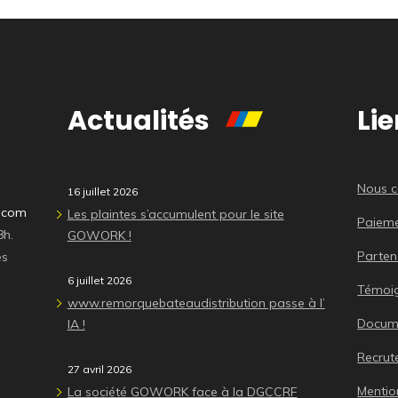
Actualités
Lie
Nous c
16 juillet 2026
n.com
Les plaintes s’accumulent pour le site
Paieme
8h.
GOWORK !
Parten
es
6 juillet 2026
Témoi
www.remorquebateaudistribution passe à l’
Docume
IA !
Recru
27 avril 2026
Mentio
La société GOWORK face à la DGCCRF