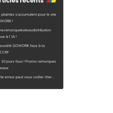
rticles récents
 plaintes s’accumulent pour le site
WORK !
w.remorquebateaudistribution
se à l’ IA !
 société GOWORK face à la
CCRF
s 10 jours fous ! Promo remorques
teaux
te erreur peut vous coûter cher…