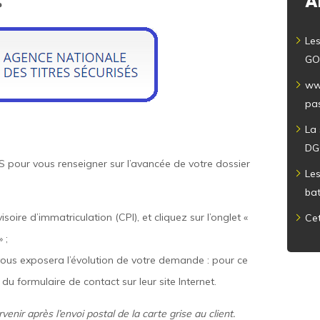
A
?
Les
GO
ww
pas
La
DG
S pour vous renseigner sur l’avancée de votre dossier
Le
ba
soire d’immatriculation (CPI), et cliquez sur l’onglet «
Cet
 ;
vous exposera l’évolution de votre demande : pour ce
du formulaire de contact sur leur site Internet.
enir après l’envoi postal de la carte grise au client.