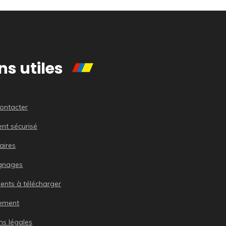
ns utiles
ontacter
nt sécurisé
aires
gnages
nts à télécharger
tement
ns légales