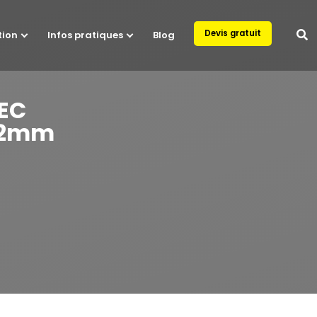
Devis gratuit
tion
Infos pratiques
Blog
VEC
 62mm