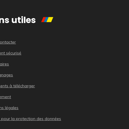
ns utiles
ontacter
nt sécurisé
aires
gnages
nts à télécharger
tement
ns légales
 pour la protection des données