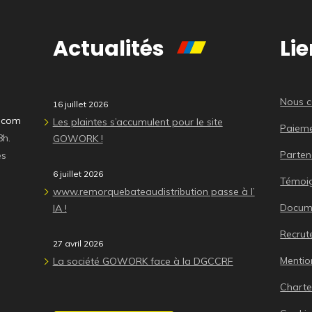
Actualités
Lie
Nous c
16 juillet 2026
n.com
Les plaintes s’accumulent pour le site
Paieme
8h.
GOWORK !
Parten
es
6 juillet 2026
Témoi
www.remorquebateaudistribution passe à l’
Docume
IA !
Recru
27 avril 2026
Mentio
La société GOWORK face à la DGCCRF
Charte