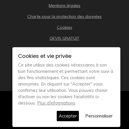
Mentions légales
Charte pour la protection des données
Cookies
DEVIS GRATUIT
Cookies et vie privée
Ce site utilise des cookies nécessaires à son
bon fonctionnement et permettant votre suivi à
des fins statistiques. Ces cookies sont
anonymes. En cliquant sur "Accepter" vous
confirmez leur utilisation. Vous pouvez choisir
d'activer ou non les cookies facultatifs ci-
© 2019
Remorque Bateau Distribution – Tous droits
dessous.
Plus d'informations
réservés
Accepter
Personnaliser
Réalisation Atmédia & Partner’s