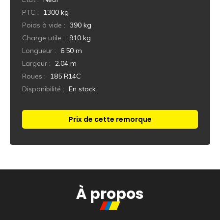
PTC :
1300 kg
Poids à vide :
390 kg
Charge utile :
910 kg
Longueur :
6.50 m
Largeur :
2.04 m
Roues :
185 R14C
Disponibilité :
En stock
Prix de cette remorque
Réponse immédiate
À propos