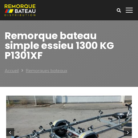
Remorque bateau
simple essieu 1300 KG
P1301XF
Accueil
Remorques bateaux
‹
›