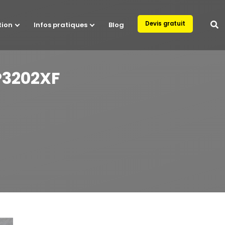
Devis gratuit
tion
Infos pratiques
Blog
P3202XF