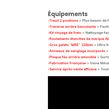
Équipements
-Treuil 2 positions
> Plus besoin de f
-Traverse arrière basculante
> Facil
-Kit rinçage de frein
> Nettoyage faci
-Roulements étanches de marque A
-Gros galets “MRE” 120mm
> Ultra h
-Anneaux de sanglage incorporés
> 
-Plaque feu arrière amovible
> Surto
-Fabrication Française
> Usine Méca
-Service après-vente efficace
> Toute