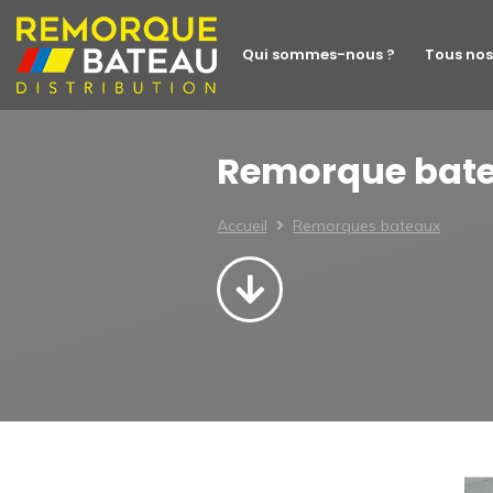
Qui sommes-nous ?
Tous nos
Remorque batea
Accueil
Remorques bateaux