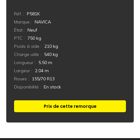
Réf. :
P581K
Marque :
NAVICA
État :
Neuf
PTC :
750 kg
Poids à vide :
210 kg
Charge utile :
540 kg
Longueur :
5.50 m
Largeur :
2.04 m
Roues :
155/70 R13
Disponibilité :
En stock
Prix de cette remorque
Réponse immédiate