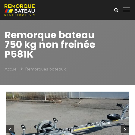
Remorque bateau
750 kg non freinée
P581K
Accueil
Remorques bateaux
‹
›