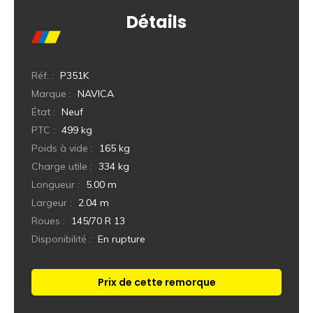
Détails
Réf. :
P351K
Marque :
NAVICA
État :
Neuf
PTC :
499 kg
Poids à vide :
165 kg
Charge utile :
334 kg
Longueur :
5.00 m
Largeur :
2.04 m
Roues :
145/70 R 13
Disponibilité :
En rupture
Prix de cette remorque
Réponse immédiate