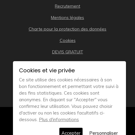
Recrutement
Mentions légales
Charte pour la protection des données
Cookies
DEVIS GRATUIT
Cookies et vie privée
Ce site utilise des cookies nécessaires à son
bon fonctionnement et permettant votre suivi à
des fins statistiques. Ces cookies sont
anonymes. En cliquant sur "Accepter" vous
confirmez leur utilisation. Vous pouvez choisir
d'activer ou non les cookies facultatifs ci-
© 2019
Remorque Bateau Distribution – Tous droits
dessous.
Plus d'informations
réservés
Accepter
Personnaliser