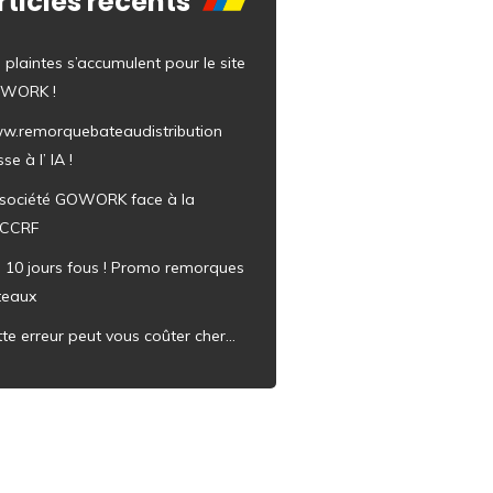
rticles récents
 plaintes s’accumulent pour le site
WORK !
w.remorquebateaudistribution
se à l’ IA !
 société GOWORK face à la
CCRF
s 10 jours fous ! Promo remorques
teaux
te erreur peut vous coûter cher…