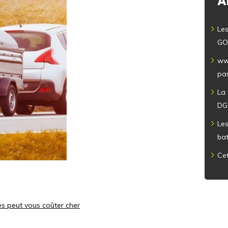
A
Les
GO
ww
pas
La
DG
Le
ba
Cet
es peut vous coûter cher