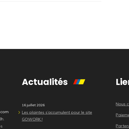
Actualités
Lie
Nous c
16 juillet 2026
n.com
Les plaintes s’accumulent pour le site
Paieme
8h.
GOWORK !
Parten
es