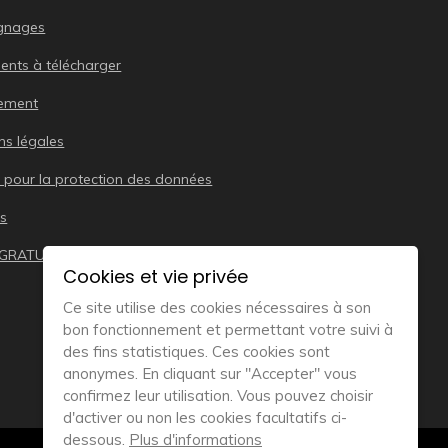
gnages
nts à télécharger
tement
ns légales
 pour la protection des données
s
 GRATUIT
Cookies et vie privée
Ce site utilise des cookies nécessaires à son
bon fonctionnement et permettant votre suivi à
des fins statistiques. Ces cookies sont
anonymes. En cliquant sur "Accepter" vous
confirmez leur utilisation. Vous pouvez choisir
d'activer ou non les cookies facultatifs ci-
dessous.
Plus d'informations